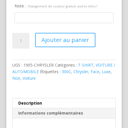
Note :
Changement de couleur gratuit, autres infos ?
quantité
Ajouter au panier
de
Chrysler
300
C
UGS :
1905-CHRYSLER
Catégories :
T-SHIRT
,
VOITURE /
Noire
AUTOMOBILE
Étiquettes :
300C
,
Chrysler
,
Face
,
Luxe
,
Noir
,
Voiture
Description
Informations complémentaires