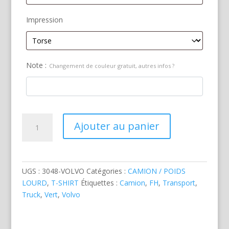
Impression
Note :
Changement de couleur gratuit, autres infos ?
quantité
Ajouter au panier
de
Camion
Volvo
FH
UGS :
3048-VOLVO
Catégories :
CAMION / POIDS
&
LOURD
,
T-SHIRT
Étiquettes :
Camion
,
FH
,
Transport
,
Fond
Truck
,
Vert
,
Volvo