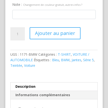
Note :
Changement de couleur gratuit, autres infos ?
quantité
Ajouter au panier
de
BMW
Serie
5
UGS :
1171-BMW
Catégories :
T-SHIRT
,
VOITURE /
Bleue
AUTOMOBILE
Étiquettes :
Bleu
,
BMW
,
Jantes
,
Série 5
,
Teintée
,
Voiture
Description
Informations complémentaires