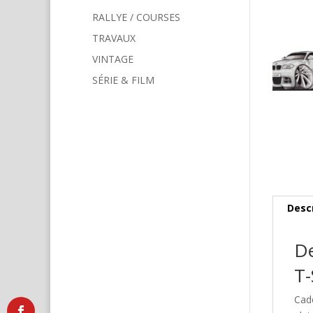
RALLYE / COURSES
TRAVAUX
VINTAGE
SÉRIE & FILM
Desc
De
T-
Cad