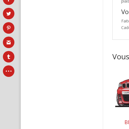
plai
Vo
Fait
Cad
Vous
B