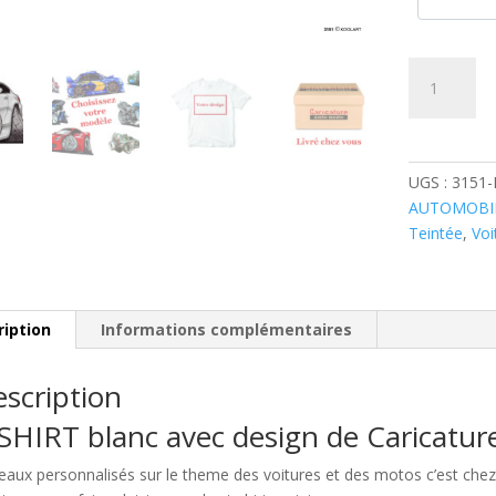
quantité
de
BMW
Serie
1
UGS :
3151
Blanche
AUTOMOBI
Teintée
,
Voi
ription
Informations complémentaires
scription
SHIRT blanc avec design de Caricatu
eaux personnalisés sur le theme des voitures et des motos c’est c