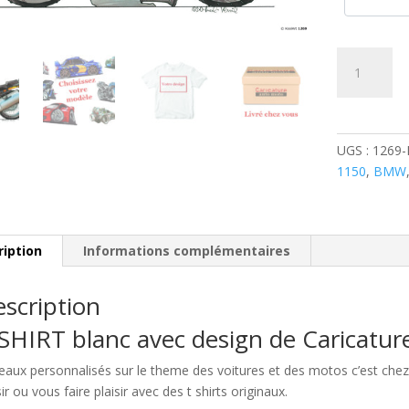
quantité
de
BMW
1150
Jaune
UGS :
1269
1150
,
BMW
ription
Informations complémentaires
scription
SHIRT blanc avec design de Caricatu
eaux personnalisés sur le theme des voitures et des motos c’est c
sir ou vous faire plaisir avec des t shirts originaux.