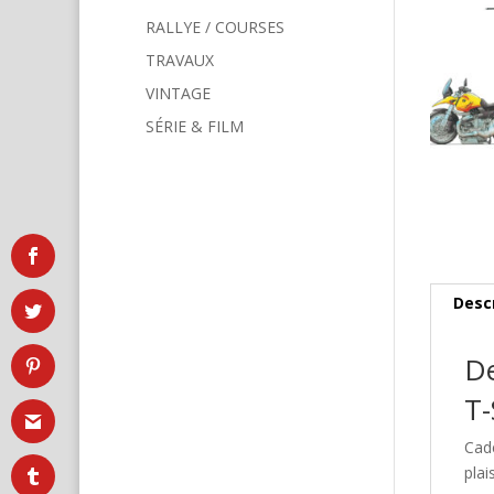
RALLYE / COURSES
TRAVAUX
VINTAGE
SÉRIE & FILM
Desc
De
T-
Cad
plai