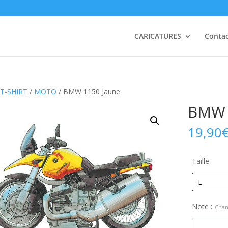
CARICATURES
Conta
T-SHIRT
/
MOTO
/ BMW 1150 Jaune
BMW 
19,90
Taille
Note :
Chan