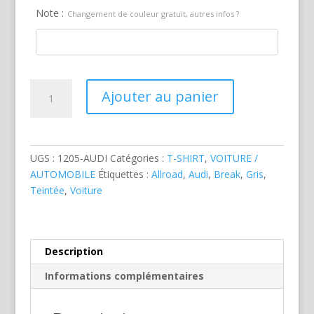
Note :
Changement de couleur gratuit, autres infos ?
quantité
Ajouter au panier
de
Audi
Allroad
Grise
UGS :
1205-AUDI
Catégories :
T-SHIRT
,
VOITURE /
AUTOMOBILE
Étiquettes :
Allroad
,
Audi
,
Break
,
Gris
,
Teintée
,
Voiture
Description
Informations complémentaires