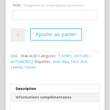
Note :
Changement de couleur gratuit, autres infos ?
quantité
Ajouter au panier
de
Audi
RS4
Bleue
UGS :
1848-AUDI
Catégories :
T-SHIRT
,
VOITURE /
AUTOMOBILE
Étiquettes :
Audi
,
Bleu
,
Face
,
RS4
,
Teintée
,
Voiture
Description
Informations complémentaires