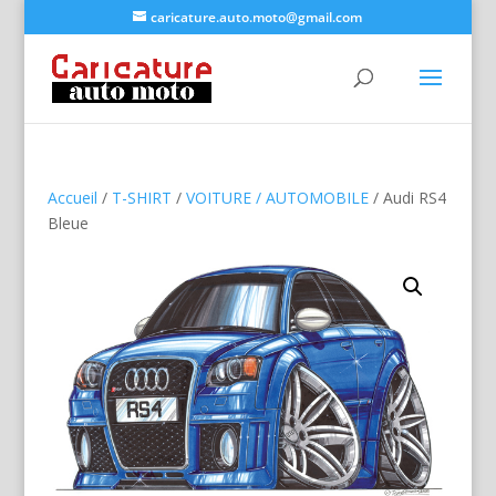
caricature.auto.moto@gmail.com
Accueil
/
T-SHIRT
/
VOITURE / AUTOMOBILE
/ Audi RS4
Bleue