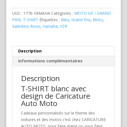
Rossi
UGS :
1776-YAMAHA
Catégories :
MOTO GP / GRAND
PRIX
,
T-SHIRT
Étiquettes :
Bleu
,
Grand Prix
,
Moto
,
Valentino Rossi
,
Yamaha
,
YZR
Description
Informations complémentaires
Description
T-SHIRT blanc avec
design de Caricature
Auto Moto
Cadeaux personnalisés sur le theme des
voitures et des motos c’est chez CARICATURE
AUTO MOTO, pour faire plaisir ou vous faire