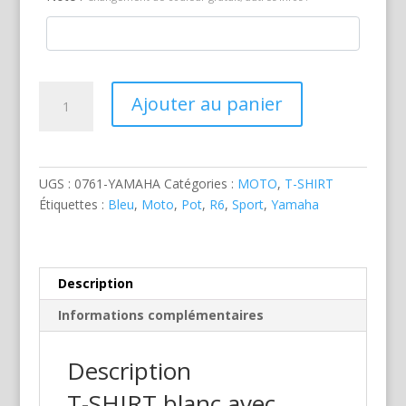
quantité
Ajouter au panier
de
Yamaha
R6
Bleue
UGS :
0761-YAMAHA
Catégories :
MOTO
,
T-SHIRT
Étiquettes :
Bleu
,
Moto
,
Pot
,
R6
,
Sport
,
Yamaha
Description
Informations complémentaires
Description
T-SHIRT blanc avec