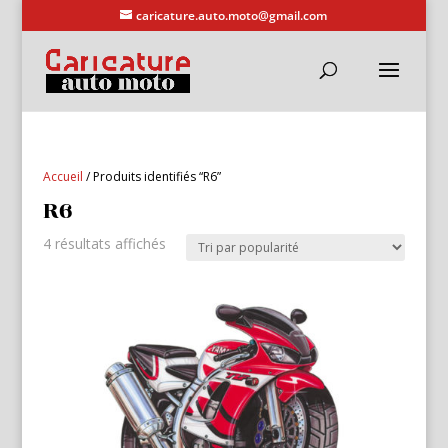
caricature.auto.moto@gmail.com
Accueil
/ Produits identifiés “R6”
R6
Trié
4 résultats affichés
par
popularité