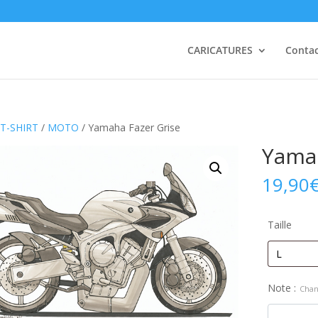
CARICATURES
Conta
T-SHIRT
/
MOTO
/ Yamaha Fazer Grise
Yamah
19,90
Taille
Note :
Chan