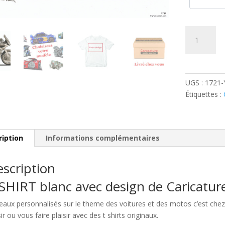
quantité
de
Yamaha
Fazer
Grise
UGS :
1721
Étiquettes :
ription
Informations complémentaires
scription
SHIRT blanc avec design de Caricatu
eaux personnalisés sur le theme des voitures et des motos c’est c
sir ou vous faire plaisir avec des t shirts originaux.