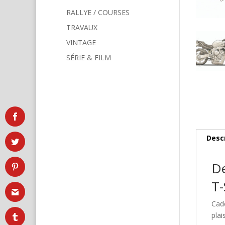
RALLYE / COURSES
TRAVAUX
VINTAGE
SÉRIE & FILM
Desc
De
T-
Cad
plai