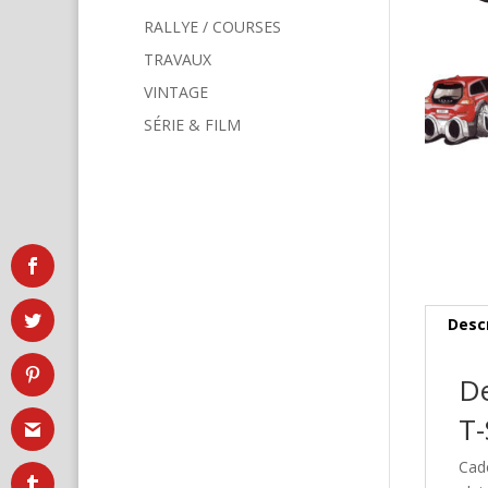
RALLYE / COURSES
TRAVAUX
VINTAGE
SÉRIE & FILM
Desc
De
T-
Cad