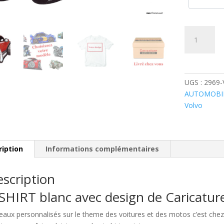
quantité
de
Volvo
C30
Rouge
UGS :
2969
AUTOMOBI
Volvo
ription
Informations complémentaires
scription
SHIRT blanc avec design de Caricatu
eaux personnalisés sur le theme des voitures et des motos c’est c