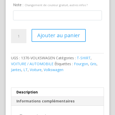
Note :
Changement de couleur gratuit, autres infos ?
quantité
Ajouter au panier
de
Volkswagen
LT
Gris
UGS :
1370-VOLKSWAGEN
Catégories :
T-SHIRT
,
VOITURE / AUTOMOBILE
Étiquettes :
Fourgon
,
Gris
,
Jantes
,
LT
,
Voiture
,
Volkswagen
Description
Informations complémentaires