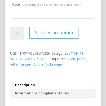
Note :
Changement de couleur gratuit, autres infos ?
quantité
Ajouter au panier
de
Volkswagen
Jetta
Bleue
UGS :
1407-VOLKSWAGEN
Catégories :
T-SHIRT
,
VOITURE / AUTOMOBILE
Étiquettes :
Bleu
,
Jantes
,
Jetta
,
Teintée
,
Voiture
,
Volkswagen
Description
Informations complémentaires