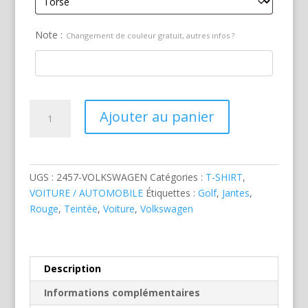
Note :
Changement de couleur gratuit, autres infos ?
quantité
Ajouter au panier
de
Volkswagen
Golf
VRG
UGS :
2457-VOLKSWAGEN
Catégories :
T-SHIRT
,
Rouge
VOITURE / AUTOMOBILE
Étiquettes :
Golf
,
Jantes
,
Rouge
,
Teintée
,
Voiture
,
Volkswagen
Description
Informations complémentaires