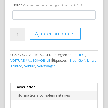
Note :
Changement de couleur gratuit, autres infos ?
quantité
Ajouter au panier
de
Volkswagen
Golf
Bleue
UGS :
2427-VOLKSWAGEN
Catégories :
T-SHIRT
,
VOITURE / AUTOMOBILE
Étiquettes :
Bleu
,
Golf
,
Jantes
,
Teintée
,
Voiture
,
Volkswagen
Description
Informations complémentaires