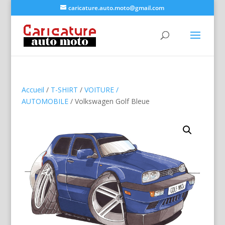
caricature.auto.moto@gmail.com
Accueil
/
T-SHIRT
/
VOITURE /
AUTOMOBILE
/ Volkswagen Golf Bleue