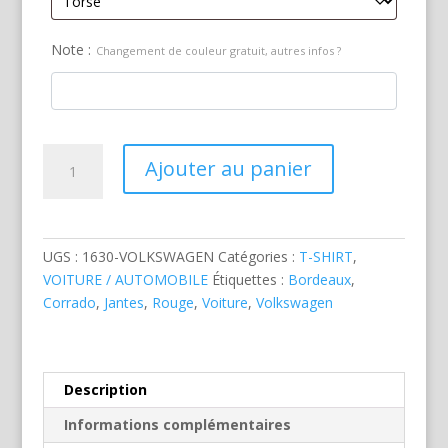
Note :
Changement de couleur gratuit, autres infos ?
quantité
Ajouter au panier
de
Volkswagen
Corrado
Rouge
UGS :
1630-VOLKSWAGEN
Catégories :
T-SHIRT
,
VOITURE / AUTOMOBILE
Étiquettes :
Bordeaux
,
Corrado
,
Jantes
,
Rouge
,
Voiture
,
Volkswagen
Description
Informations complémentaires