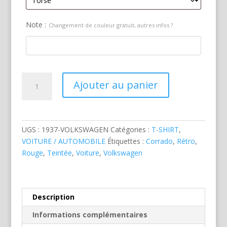
Note :
Changement de couleur gratuit, autres infos ?
quantité
Ajouter au panier
de
Volkswagen
Corrado
Rouge
UGS :
1937-VOLKSWAGEN
Catégories :
T-SHIRT
,
VOITURE / AUTOMOBILE
Étiquettes :
Corrado
,
Rétro
,
Rouge
,
Teintée
,
Voiture
,
Volkswagen
Description
Informations complémentaires