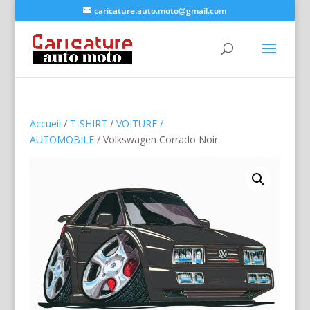
caricature.auto.moto@gmail.com
Accueil
/
T-SHIRT
/
VOITURE /
AUTOMOBILE
/ Volkswagen Corrado Noir