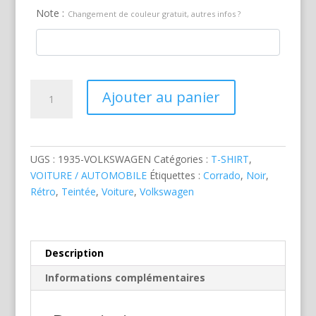
Note :
Changement de couleur gratuit, autres infos ?
quantité
Ajouter au panier
de
Volkswagen
Corrado
Noir
UGS :
1935-VOLKSWAGEN
Catégories :
T-SHIRT
,
VOITURE / AUTOMOBILE
Étiquettes :
Corrado
,
Noir
,
Rétro
,
Teintée
,
Voiture
,
Volkswagen
Description
Informations complémentaires