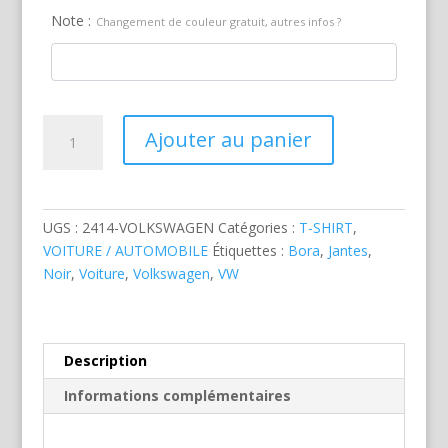
Note :
Changement de couleur gratuit, autres infos ?
quantité
Ajouter au panier
de
Volkswagen
Bora
Noire
UGS :
2414-VOLKSWAGEN
Catégories :
T-SHIRT
,
VOITURE / AUTOMOBILE
Étiquettes :
Bora
,
Jantes
,
Noir
,
Voiture
,
Volkswagen
,
VW
Description
Informations complémentaires