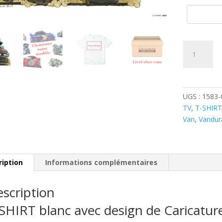
quantité
de
Van
de
l'Agence
UGS :
1583
tous
TV
,
T-SHIR
risques
Van
,
Vandur
ription
Informations complémentaires
scription
SHIRT blanc avec design de Caricatu