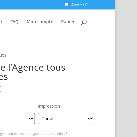
Articles 0
ct
FAQ
Mon compte
Panier
ques
e l’Agence tous
es
€
Impression
gement de couleur gratuit, autres infos ?