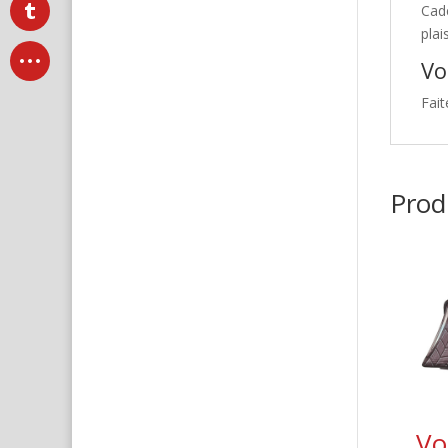
Cad
plai
Vo
Fait
Produ
Vo