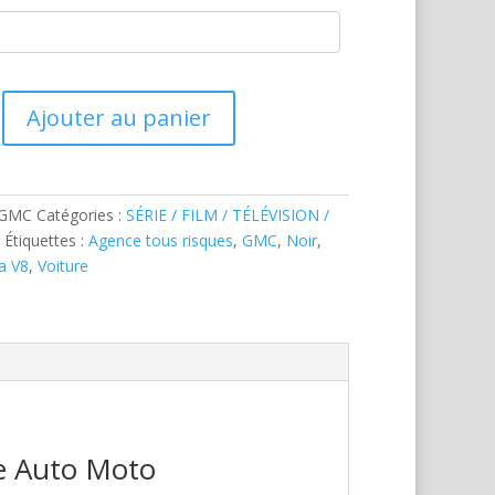
Ajouter au panier
-GMC
Catégories :
SÉRIE / FILM / TÉLÉVISION /
T
Étiquettes :
Agence tous risques
,
GMC
,
Noir
,
a V8
,
Voiture
re Auto Moto