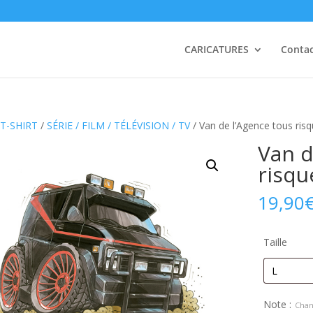
CARICATURES
Conta
T-SHIRT
/
SÉRIE / FILM / TÉLÉVISION / TV
/ Van de l’Agence tous ris
Van d
risqu
19,90
Taille
Note :
Chan