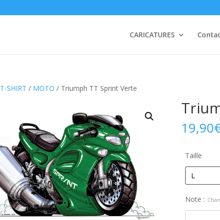
CARICATURES
Conta
T-SHIRT
/
MOTO
/ Triumph TT Sprint Verte
Trium
19,90
Taille
Note :
Chan