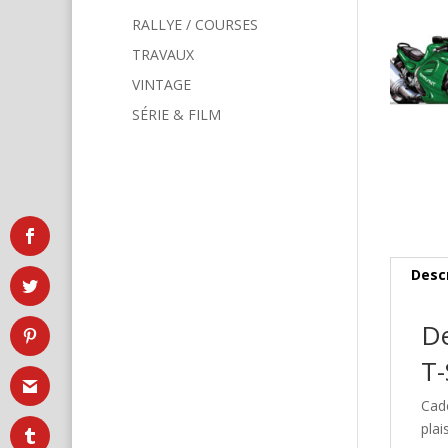
RALLYE / COURSES
TRAVAUX
VINTAGE
SÉRIE & FILM
Desc
De
T-
Cad
plai