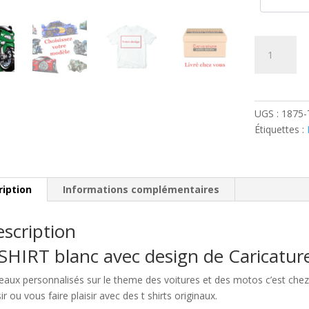
quantité
de
Triumph
TT
Sprint
UGS :
1875
Verte
Étiquettes :
ription
Informations complémentaires
scription
SHIRT blanc avec design de Caricatu
eaux personnalisés sur le theme des voitures et des motos c’est c
sir ou vous faire plaisir avec des t shirts originaux.