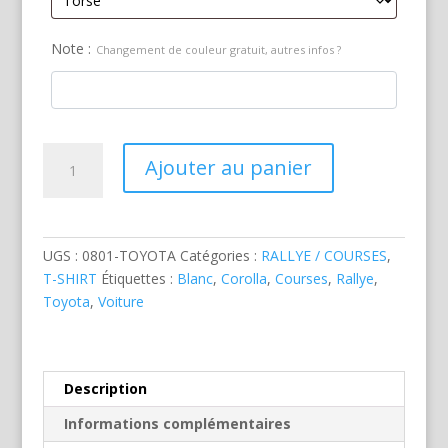
Note :
Changement de couleur gratuit, autres infos ?
quantité
Ajouter au panier
de
Toyota
Corolla
Rallye
UGS :
0801-TOYOTA
Catégories :
RALLYE / COURSES
,
Blanche
T-SHIRT
Étiquettes :
Blanc
,
Corolla
,
Courses
,
Rallye
,
Toyota
,
Voiture
Description
Informations complémentaires