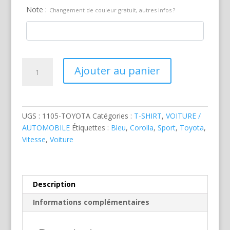
Note :
Changement de couleur gratuit, autres infos ?
quantité
Ajouter au panier
de
Toyota
Corolla
Bleue
UGS :
1105-TOYOTA
Catégories :
T-SHIRT
,
VOITURE /
AUTOMOBILE
Étiquettes :
Bleu
,
Corolla
,
Sport
,
Toyota
,
Vitesse
,
Voiture
Description
Informations complémentaires