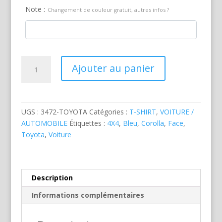
Note :
Changement de couleur gratuit, autres infos ?
quantité
Ajouter au panier
de
Toyota
Corolla
Bleue
UGS :
3472-TOYOTA
Catégories :
T-SHIRT
,
VOITURE /
AUTOMOBILE
Étiquettes :
4X4
,
Bleu
,
Corolla
,
Face
,
Toyota
,
Voiture
Description
Informations complémentaires