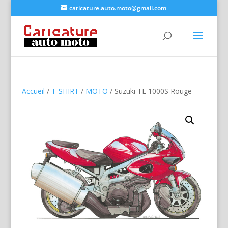
caricature.auto.moto@gmail.com
Accueil
/
T-SHIRT
/
MOTO
/ Suzuki TL 1000S Rouge