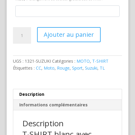
quantité
Ajouter au panier
de
Suzuki
TL
1000S
UGS :
1321-SUZUKI
Catégories :
MOTO
,
T-SHIRT
Rouge
Étiquettes :
CC
,
Moto
,
Rouge
,
Sport
,
Suzuki
,
TL
Description
Informations complémentaires
Description
T-SHIRT blanc avec