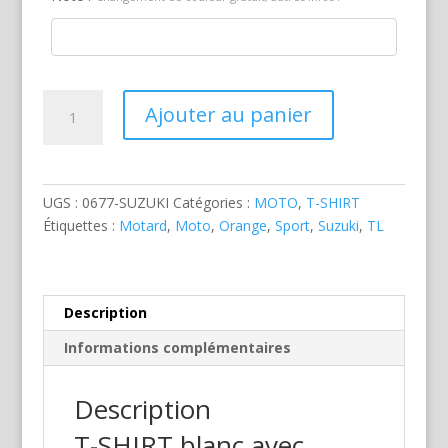
quantité
Ajouter au panier
de
Suzuki
TL
1000R
UGS :
0677-SUZUKI
Catégories :
MOTO
,
T-SHIRT
Orange
Étiquettes :
Motard
,
Moto
,
Orange
,
Sport
,
Suzuki
,
TL
Description
Informations complémentaires
Description
T-SHIRT blanc avec