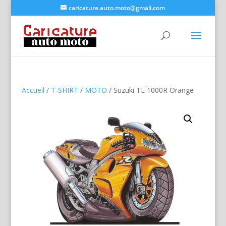
caricature.auto.moto@gmail.com
Accueil
/
T-SHIRT
/
MOTO
/ Suzuki TL 1000R Orange