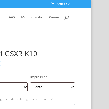
Articles 0
ct
FAQ
Mon compte
Panier
i GSXR K10
€
Impression
gement de couleur gratuit, autres infos ?