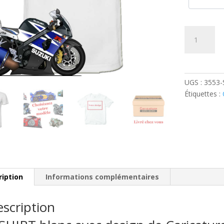
quantité
de
Suzuki
GSXR
K10
UGS :
3553-
Étiquettes :
ription
Informations complémentaires
scription