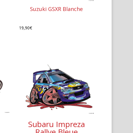
Suzuki GSXR Blanche
19,90
€
Subaru Impreza
e
Rallye Bleue