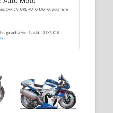
re Auto Moto
t chez CARICATURE AUTO MOTO, pour faire
at garanti à vie ! Suzuki – GSXR K10
XR
!