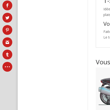
T-
Idé
plai
Vo
Fait
Le t
Vous