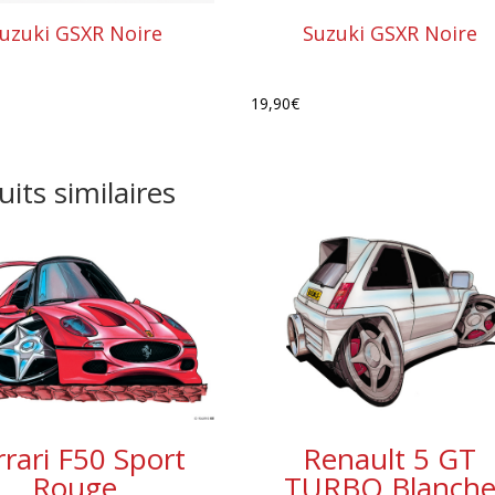
uzuki GSXR Noire
Suzuki GSXR Noire
19,90
€
its similaires
rrari F50 Sport
Renault 5 GT
Rouge
TURBO Blanch