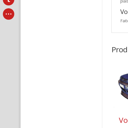
plai
Vo
Fait
Produ
Vo