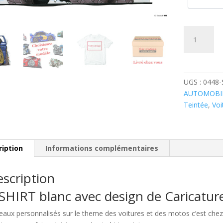
quantité
de
Subaru
Impreza
Bleue
UGS :
0448
AUTOMOBI
Teintée
,
Voi
ription
Informations complémentaires
scription
SHIRT blanc avec design de Caricatu
eaux personnalisés sur le theme des voitures et des motos c’est c