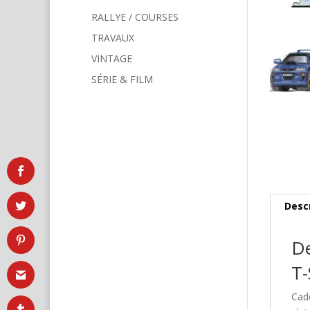
RALLYE / COURSES
TRAVAUX
VINTAGE
SÉRIE & FILM
Desc
De
T-
Cad