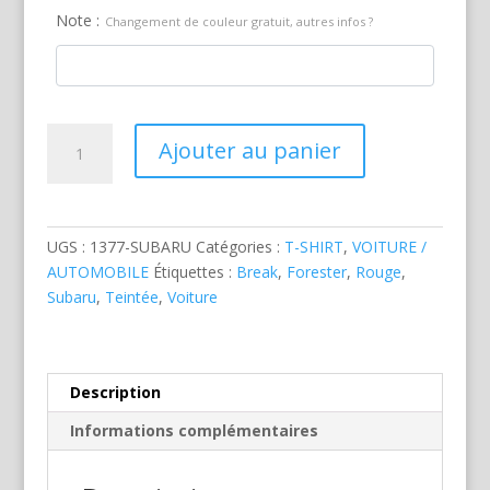
Note :
Changement de couleur gratuit, autres infos ?
quantité
Ajouter au panier
de
Subaru
Forester
Rouge
UGS :
1377-SUBARU
Catégories :
T-SHIRT
,
VOITURE /
AUTOMOBILE
Étiquettes :
Break
,
Forester
,
Rouge
,
Subaru
,
Teintée
,
Voiture
Description
Informations complémentaires