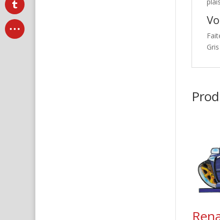
plai
Vo
Fait
Gri
Produ
Rena