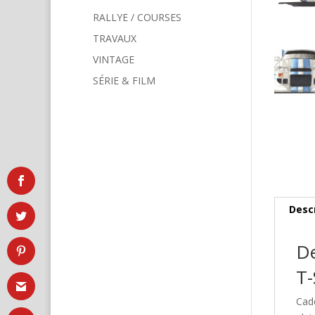
RALLYE / COURSES
TRAVAUX
VINTAGE
SÉRIE & FILM
Desc
De
T-
Cad