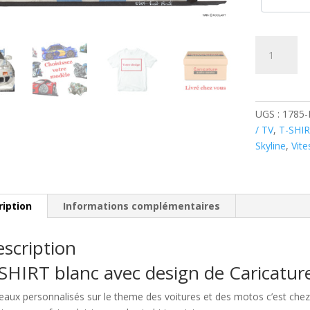
quantité
de
Skyline
F&F
Face
UGS :
1785
Avant
/ TV
,
T-SHI
Skyline
,
Vite
ription
Informations complémentaires
scription
SHIRT blanc avec design de Caricatu
eaux personnalisés sur le theme des voitures et des motos c’est c