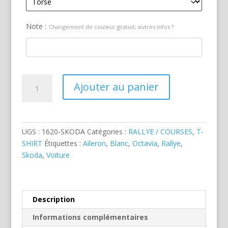
Note :
Changement de couleur gratuit, autres infos ?
quantité
Ajouter au panier
de
Skoda
Octavia
Rallye
UGS :
1620-SKODA
Catégories :
RALLYE / COURSES
,
T-
Blanche
SHIRT
Étiquettes :
Aileron
,
Blanc
,
Octavia
,
Rallye
,
Skoda
,
Voiture
Description
Informations complémentaires