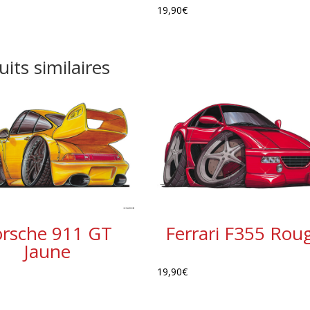
19,90
€
its similaires
orsche 911 GT
Ferrari F355 Rou
Jaune
19,90
€