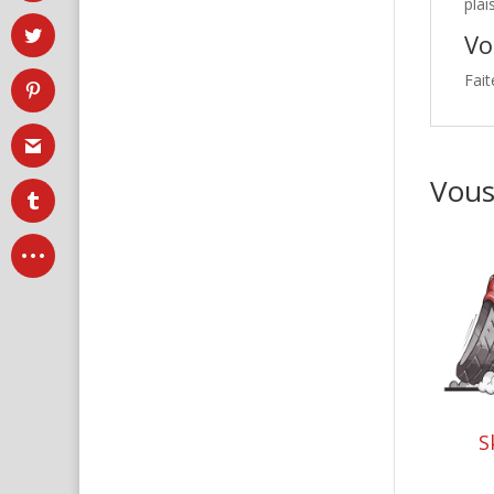
plai
Vo
Fait
Vous
S