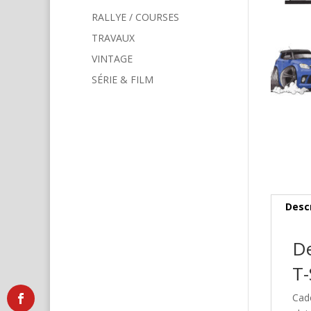
RALLYE / COURSES
TRAVAUX
VINTAGE
SÉRIE & FILM
Desc
De
T-
Cad