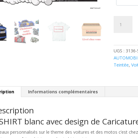
quantité
de
Skoda
Fabia
Bleue
UGS :
3136
AUTOMOBI
Teintée
,
Voi
ription
Informations complémentaires
scription
SHIRT blanc avec design de Caricatu
eaux personnalisés sur le theme des voitures et des motos c’est c