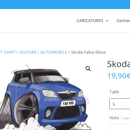
CARICATURES
Conta
T-SHIRT
/
VOITURE / AUTOMOBILE
/ Skoda Fabia Bleue
Skoda
19,90
Taille
Note :
Chan