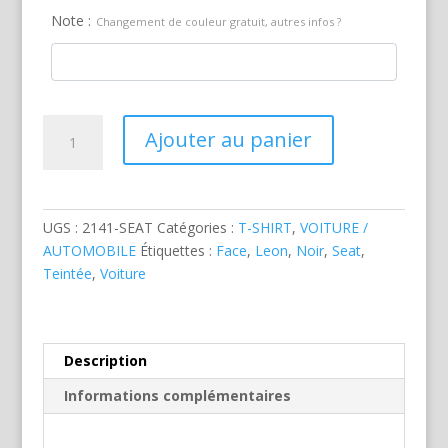
Note :
Changement de couleur gratuit, autres infos ?
quantité
Ajouter au panier
de
Seat
Leon
Cupra
UGS :
2141-SEAT
Catégories :
T-SHIRT
,
VOITURE /
Noire
AUTOMOBILE
Étiquettes :
Face
,
Leon
,
Noir
,
Seat
,
Teintée
,
Voiture
Description
Informations complémentaires