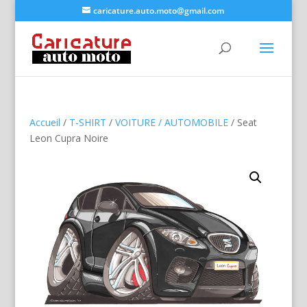
caricature.auto.moto@gmail.com
Accueil
/
T-SHIRT
/
VOITURE / AUTOMOBILE
/ Seat
Leon Cupra Noire