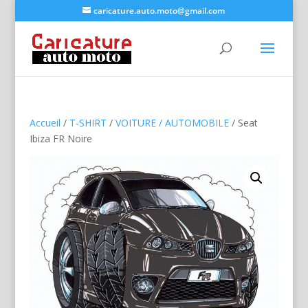
caricature.auto.moto@gmail.com
Accueil
/
T-SHIRT
/
VOITURE / AUTOMOBILE
/ Seat
Ibiza FR Noire