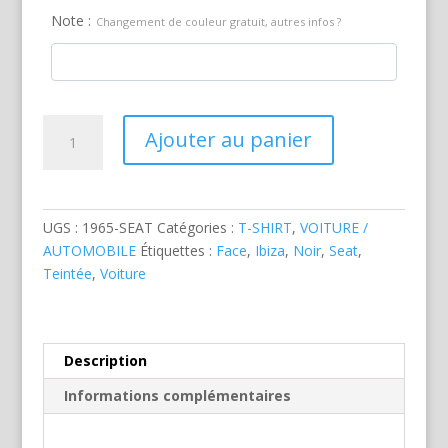
Note :
Changement de couleur gratuit, autres infos ?
quantité
Ajouter au panier
de
Seat
Ibiza
FR
UGS :
1965-SEAT
Catégories :
T-SHIRT
,
VOITURE /
Noire
AUTOMOBILE
Étiquettes :
Face
,
Ibiza
,
Noir
,
Seat
,
Teintée
,
Voiture
Description
Informations complémentaires