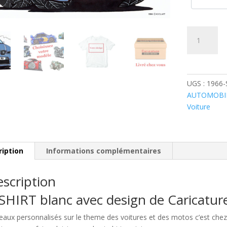
quantité
de
Seat
Ibiza
FR
UGS :
1966-
Bleue
AUTOMOBI
Voiture
ription
Informations complémentaires
scription
SHIRT blanc avec design de Caricatu
eaux personnalisés sur le theme des voitures et des motos c’est c