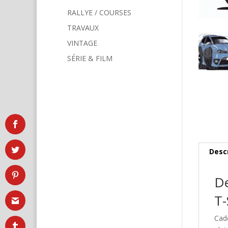
RALLYE / COURSES
TRAVAUX
VINTAGE
SÉRIE & FILM
Desc
De
T-
Cad