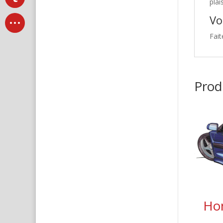
plai
Vo
Fait
Produ
Hon