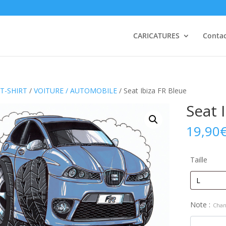
CARICATURES
Conta
T-SHIRT
/
VOITURE / AUTOMOBILE
/ Seat Ibiza FR Bleue
Seat 
19,90
Taille
Note :
Chan