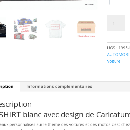
quantité
de
Renault
Clio
V6
UGS :
1995
Noire
AUTOMOBI
Voiture
ription
Informations complémentaires
scription
SHIRT blanc avec design de Caricatu
eaux personnalisés sur le theme des voitures et des motos c’est c