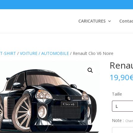
CARICATURES
Conta
T-SHIRT
/
VOITURE / AUTOMOBILE
/ Renault Clio V6 Noire
Renau
19,90
Taille
Note :
Chan