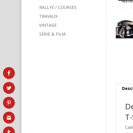
RALLYE / COURSES
TRAVAUX
VINTAGE
SÉRIE & FILM
Desc
De
T-
Cad