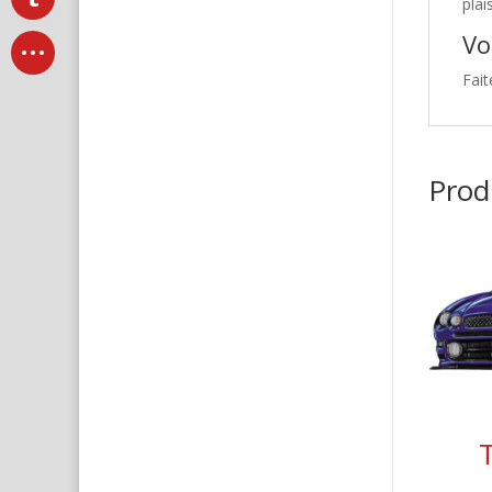
plai
Vo
Fait
Produ