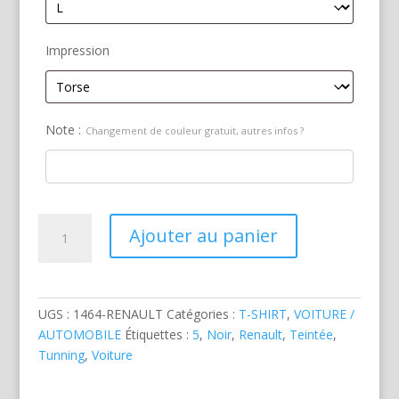
Impression
Note :
Changement de couleur gratuit, autres infos ?
quantité
Ajouter au panier
de
Renault
5
GT
UGS :
1464-RENAULT
Catégories :
T-SHIRT
,
VOITURE /
Turbo
AUTOMOBILE
Étiquettes :
5
,
Noir
,
Renault
,
Teintée
,
Noire
Tunning
,
Voiture