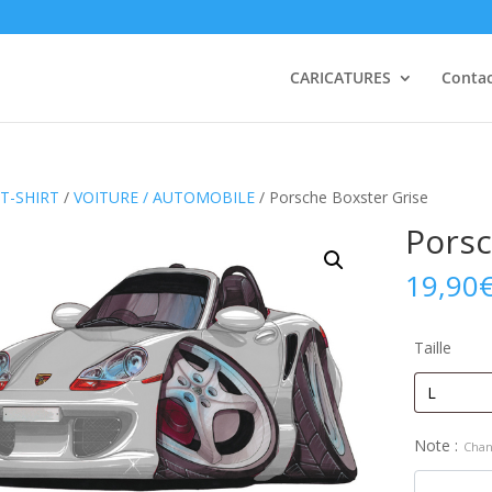
CARICATURES
Conta
T-SHIRT
/
VOITURE / AUTOMOBILE
/ Porsche Boxster Grise
Porsc
19,90
Taille
Note :
Chan