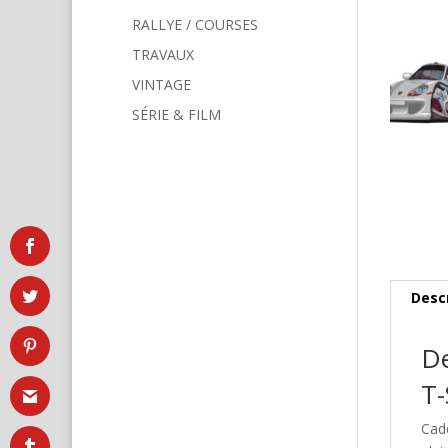
RALLYE / COURSES
TRAVAUX
VINTAGE
SÉRIE & FILM
Desc
De
T-
Cad