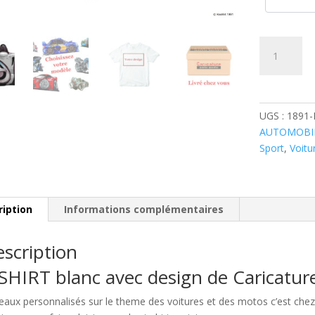
quantité
de
Porsche
Boxster
Grise
UGS :
1891
AUTOMOBI
Sport
,
Voitu
ription
Informations complémentaires
scription
SHIRT blanc avec design de Caricatu
eaux personnalisés sur le theme des voitures et des motos c’est c