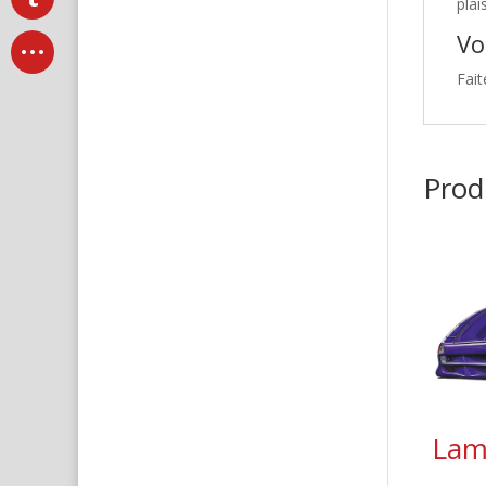
plai
Vo
Fait
Produ
Lam