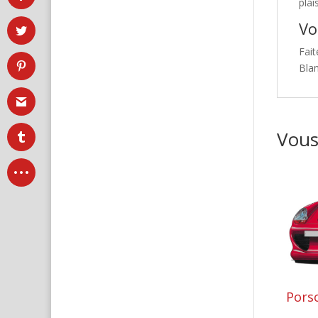
plai
Vo
Fait
Bla
Vous
Porsc