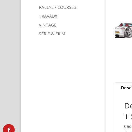
RALLYE / COURSES
TRAVAUX
VINTAGE
SÉRIE & FILM
Desc
De
T-
Cad