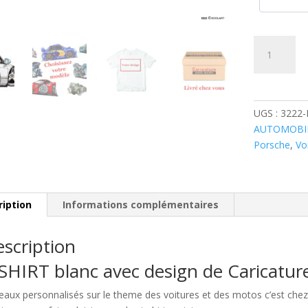
quantité
de
Porsche
Boxster
Blanche
UGS :
3222
AUTOMOBI
Porsche
,
Vo
ription
Informations complémentaires
scription
SHIRT blanc avec design de Caricatu
eaux personnalisés sur le theme des voitures et des motos c’est c