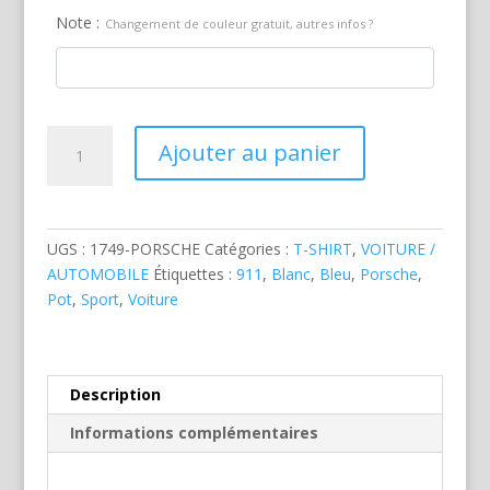
Note :
Changement de couleur gratuit, autres infos ?
quantité
Ajouter au panier
de
Porsche
911
GT
UGS :
1749-PORSCHE
Catégories :
T-SHIRT
,
VOITURE /
Racing
AUTOMOBILE
Étiquettes :
911
,
Blanc
,
Bleu
,
Porsche
,
Pot
,
Sport
,
Voiture
Description
Informations complémentaires