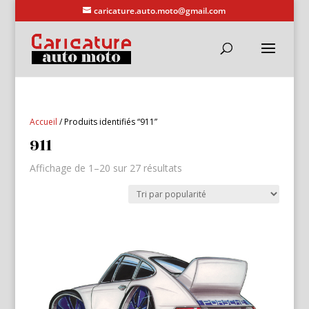
caricature.auto.moto@gmail.com
Accueil
/ Produits identifiés “911”
911
Trié
Affichage de 1–20 sur 27 résultats
par
popularité