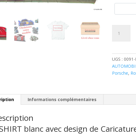
quantité
de
Porsche
356
Cabriolet
UGS :
0091
Rouge
AUTOMOBI
Porsche
,
Ro
ription
Informations complémentaires
scription
SHIRT blanc avec design de Caricatu