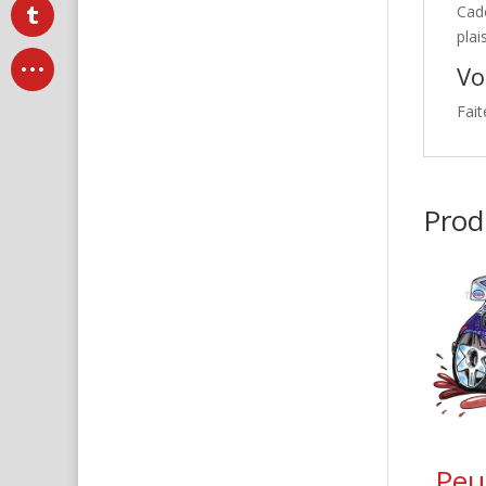
Cad
plai
Vo
Fait
Produ
Peu