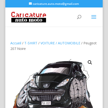
caricature.auto.moto@gmail.com
Accueil
/
T-SHIRT
/
VOITURE / AUTOMOBILE
/ Peugeot
207 Noire