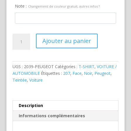
Note :
Changement de couleur gratuit, autres infos ?
quantité
Ajouter au panier
de
Peugeot
207
Noire
UGS :
2039-PEUGEOT
Catégories :
T-SHIRT
,
VOITURE /
AUTOMOBILE
Étiquettes :
207
,
Face
,
Noir
,
Peugeot
,
Teintée
,
Voiture
Description
Informations complémentaires