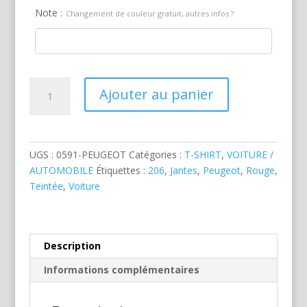
Note :
Changement de couleur gratuit, autres infos ?
quantité
Ajouter au panier
de
Peugeot
206
Rouge
UGS :
0591-PEUGEOT
Catégories :
T-SHIRT
,
VOITURE /
AUTOMOBILE
Étiquettes :
206
,
Jantes
,
Peugeot
,
Rouge
,
Teintée
,
Voiture
Description
Informations complémentaires