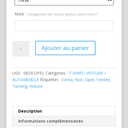
Note :
Changement de couleur gratuit, autres infos ?
quantité
Ajouter au panier
de
Opel
Corsa
Tunning
UGS :
0824-OPEL
Catégories :
T-SHIRT
,
VOITURE /
Noire
AUTOMOBILE
Étiquettes :
Corsa
,
Noir
,
Opel
,
Teintée
,
Tunning
,
Voiture
Description
Informations complémentaires