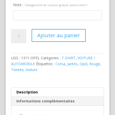
Note :
Changement de couleur gratuit, autres infos ?
quantité
Ajouter au panier
de
Opel
Corsa
4X4
UGS :
1311-OPEL
Catégories :
T-SHIRT
,
VOITURE /
Rouge
AUTOMOBILE
Étiquettes :
Corsa
,
Jantes
,
Opel
,
Rouge
,
Teintée
,
Voiture
Description
Informations complémentaires