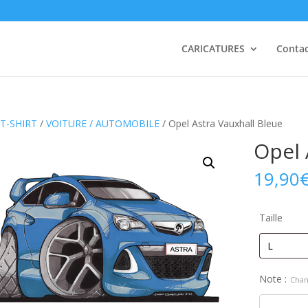
CARICATURES
Conta
T-SHIRT
/
VOITURE / AUTOMOBILE
/ Opel Astra Vauxhall Bleue
Opel 
19,90
Taille
Note :
Chan