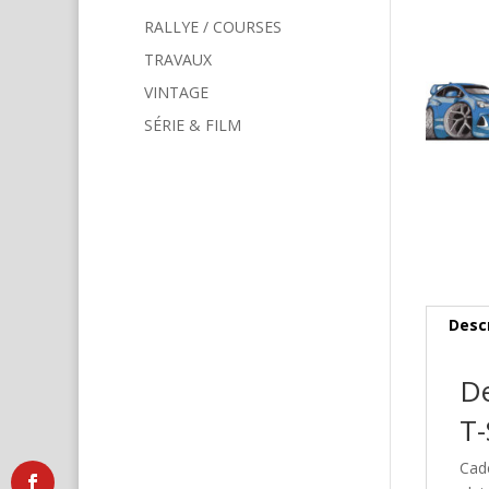
RALLYE / COURSES
TRAVAUX
VINTAGE
SÉRIE & FILM
Desc
De
T-
Cad