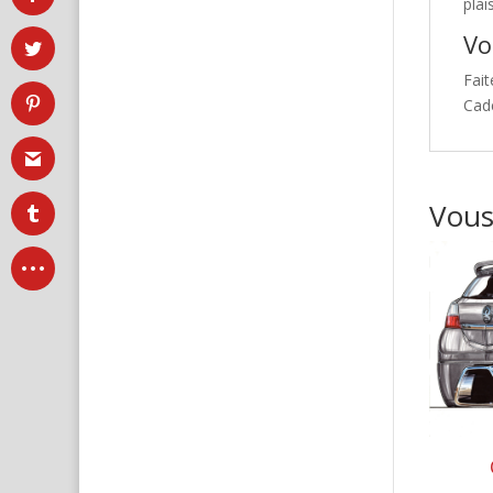
plai
Vo
Fait
Cade
Vous