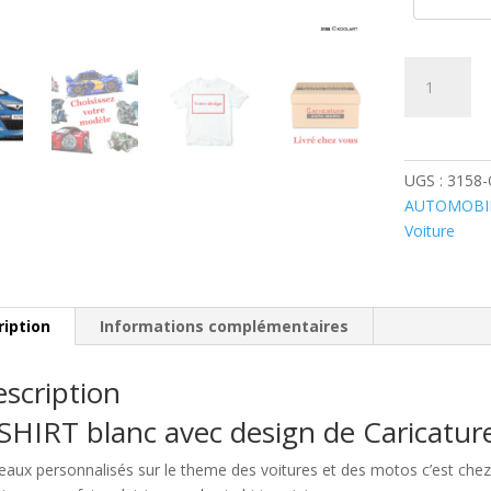
quantité
de
Opel
Astra
Vauxhall
UGS :
3158
Bleue
AUTOMOBI
Voiture
ription
Informations complémentaires
scription
SHIRT blanc avec design de Caricatu
eaux personnalisés sur le theme des voitures et des motos c’est c