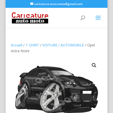
caricature.auto.moto@gmail.com
Accueil
/
T-SHIRT
/
VOITURE / AUTOMOBILE
/ Opel
Astra Noire