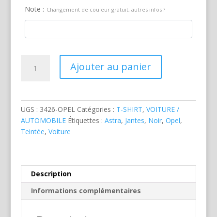
Note :
Changement de couleur gratuit, autres infos ?
quantité
Ajouter au panier
de
Opel
Astra
Noire
UGS :
3426-OPEL
Catégories :
T-SHIRT
,
VOITURE /
AUTOMOBILE
Étiquettes :
Astra
,
Jantes
,
Noir
,
Opel
,
Teintée
,
Voiture
Description
Informations complémentaires