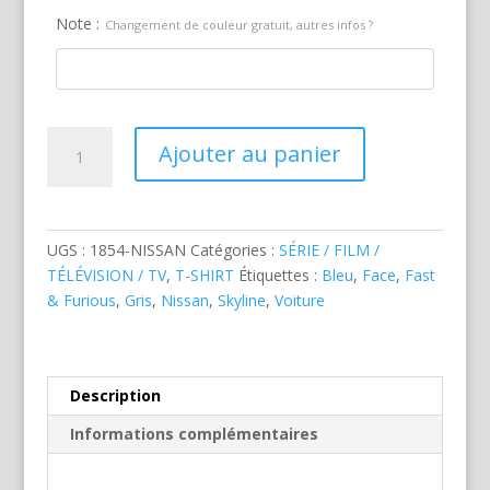
Note :
Changement de couleur gratuit, autres infos ?
quantité
Ajouter au panier
de
Nissan
Skyline
F&F
UGS :
1854-NISSAN
Catégories :
SÉRIE / FILM /
Face
TÉLÉVISION / TV
,
T-SHIRT
Étiquettes :
Bleu
,
Face
,
Fast
& Furious
,
Gris
,
Nissan
,
Skyline
,
Voiture
Description
Informations complémentaires